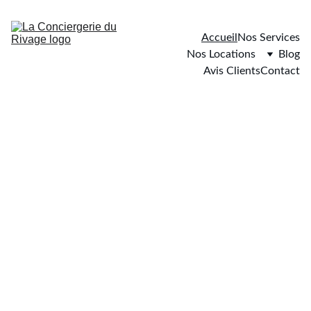
Accueil
Nos Services
Nos Locations
Blog
Avis Clients
Contact
CONCIERGERIE & 
INTENDANCE DE 
LOCATIONS DE VACANCES
À Carqueiranne - Hyères et Presqu'île de Giens - 